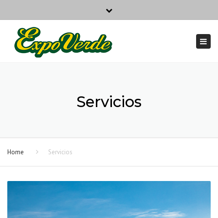
Calle Salcedo 10118 - Los Corralitos - Guaymallén - Mendoza
Close
top
Togg
bar
navi
Servicios
Home
Servicios