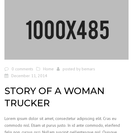
0 comments
Home
posted by
bemars
December 11, 2014
STORY OF A WOMAN
TRUCKER
Lorem ipsum dolor sit amet, consectetur adipiscing elit. Cras eu
commodo nisl. Etiam ut purus justo. In id ante commodo, eleifend
felis non, cursus orci. Nullam suscipit pellentesque nisl. Quisque